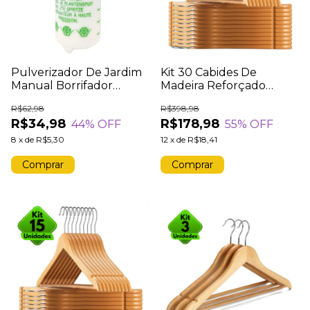
Pulverizador De Jardim
Kit 30 Cabides De
Manual Borrifador
Madeira Reforçado
Pressão Bomba De
Gancho De Metal Arara
R$62,98
R$398,98
Compressão
Organizador Cabide
R$34,98
R$178,98
44
% OFF
55
% OFF
Pulverizadores 1 Litros
45cm
8
x
de
R$5,30
12
x
de
R$18,41