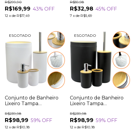
R$299,90
R$59,98
R$169,99
R$32,98
43
% OFF
45
% OFF
12
x
de
R$17,49
7
x
de
R$5,69
ESGOTADO
ESGOTADO
Conjunto de Banheiro
Conjunto de Banheiro
Lixeiro Tampa
Lixeiro Tampa
Basculante Saboneteira
Basculante Bambu
R$239,98
R$239,98
Porta Escovas
Saboneteira Porta
R$98,99
R$98,99
59
% OFF
59
% OFF
Escovas
12
x
de
R$10,18
12
x
de
R$10,18