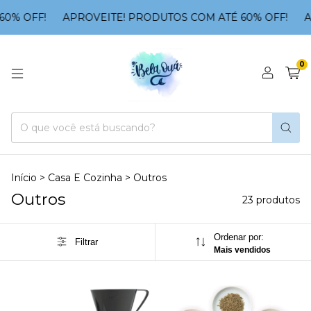
 OFF!
APROVEITE! PRODUTOS COM ATÉ 60% OFF!
APRO
0
Início
>
Casa E Cozinha
>
Outros
Outros
23 produtos
Ordenar por:
Filtrar
Mais vendidos