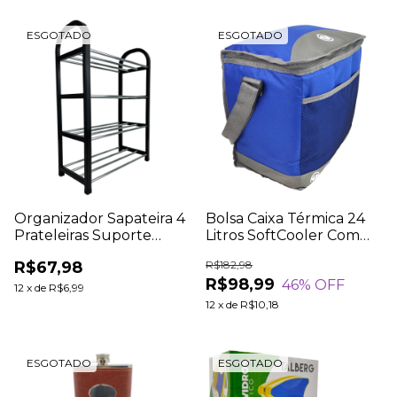
ESGOTADO
ESGOTADO
Organizador Sapateira 4
Bolsa Caixa Térmica 24
Prateleiras Suporte
Litros SoftCooler Com
Calçados Livros
Alça Unitermi 39 Latas
R$67,98
R$182,98
Desmontável Metal
Isolante Térmico 8mm
R$98,99
46
% OFF
Plástico Pequena
Azul
12
x
de
R$6,99
37,5x55x18cm
12
x
de
R$10,18
ESGOTADO
ESGOTADO