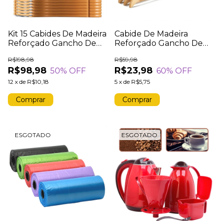
Kit 15 Cabides De Madeira
Cabide De Madeira
Reforçado Gancho De
Reforçado Gancho De
Metal Arara Organizador
Metal Arara Organizador
R$198,98
R$59,98
Cabide 45cm
Kit 3 Peças 45cm
R$98,98
R$23,98
50
% OFF
60
% OFF
12
x
de
R$10,18
5
x
de
R$5,75
ESGOTADO
ESGOTADO