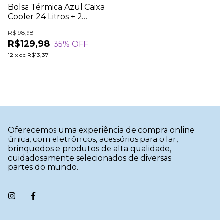
Bolsa Térmica Azul Caixa
Cooler 24 Litros + 2
Copos Térmico 350ml
R$198,98
Parede Dupla Azul
R$129,98
35
% OFF
12
x
de
R$13,37
Oferecemos uma experiência de compra online
única, com eletrônicos, acessórios para o lar,
brinquedos e produtos de alta qualidade,
cuidadosamente selecionados de diversas
partes do mundo.