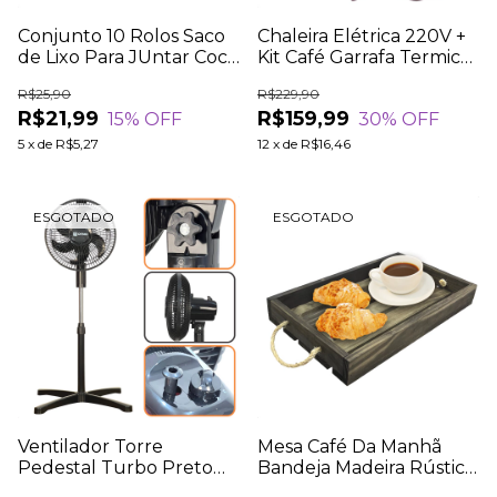
Conjunto 10 Rolos Saco
Chaleira Elétrica 220V +
de Lixo Para JUntar Cocô
Kit Café Garrafa Termica
Cachorro e Gatos
Filtro Coador
R$25,90
R$229,90
R$21,99
R$159,99
15
% OFF
30
% OFF
5
x
de
R$5,27
12
x
de
R$16,46
ESGOTADO
ESGOTADO
Ventilador Torre
Mesa Café Da Manhã
Pedestal Turbo Preto
Bandeja Madeira Rústica
Potente 55w Silencioso
40x25 c/ Alça Sisal