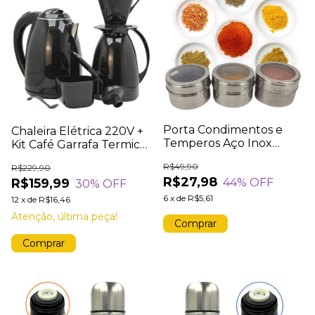
Porta Condimentos e
Chaleira Elétrica 220V +
Temperos Aço Inox
Kit Café Garrafa Termica
Magnético Imã 3 Potes
Filtro Coador
R$49,90
R$229,90
Tampa Acrílica
R$27,98
44
% OFF
R$159,99
30
% OFF
6
x
de
R$5,61
12
x
de
R$16,46
Atenção, última peça!