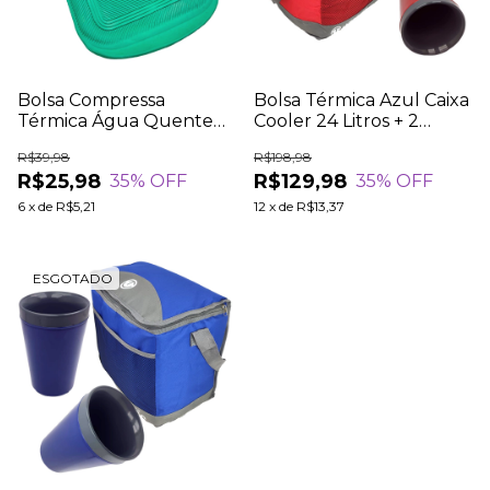
Bolsa Compressa
Bolsa Térmica Azul Caixa
Térmica Água Quente
Cooler 24 Litros + 2
Gelada Borracha
Copos Térmico 350ml
R$39,98
R$198,98
Bolsinha Pequena 2
Parede Dupla Vermelho
R$25,98
R$129,98
35
% OFF
35
% OFF
Litros Verde
6
x
de
R$5,21
12
x
de
R$13,37
ESGOTADO