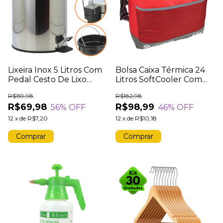
Lixeira Inox 5 Litros Com
Bolsa Caixa Térmica 24
Pedal Cesto De Lixo
Litros SoftCooler Com
Escritório Lixeiro
Alça Unitermi Isolante
R$159,98
R$182,98
Banheiro
Térmico 8mm 39 Latas
R$69,98
R$98,99
56
% OFF
46
% OFF
Vermelho
12
x
de
R$7,20
12
x
de
R$10,18