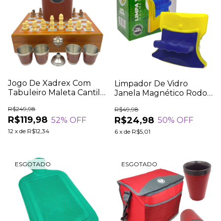
Jogo De Xadrex Com
Limpador De Vidro
Tabuleiro Maleta Cantil
Janela Magnético Rodo
De Bolso + Copos Bebida
Mágico Dupla Face
R$249,98
R$49,98
Limpa Janelas Imã
R$119,98
R$24,98
52
% OFF
50
% OFF
12
x
de
R$12,34
6
x
de
R$5,01
ESGOTADO
ESGOTADO