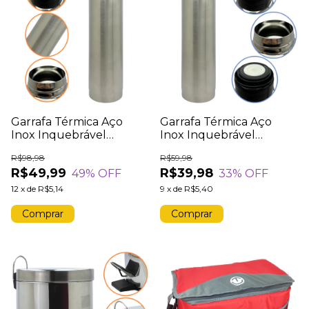
Garrafa Térmica Aço
Garrafa Térmica Aço
Inox Inquebrável
Inox Inquebrável
Garrafinha Quente e
Garrafinha Quente e
R$98,98
R$59,98
Frio 750ML
Frio 350ML
R$49,99
R$39,98
49
% OFF
33
% OFF
12
x
de
R$5,14
9
x
de
R$5,40