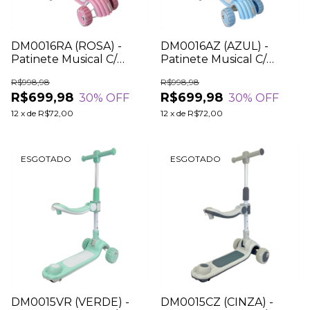
DM0016RA (ROSA) -
DM0016AZ (AZUL) -
Patinete Musical C/
Patinete Musical C/
Assento Apoio 3 em 1
Assento Apoio 3 em 1
R$998,98
R$998,98
R$699,98
R$699,98
30
% OFF
30
% OFF
12
x
de
R$72,00
12
x
de
R$72,00
ESGOTADO
ESGOTADO
DM0015VR (VERDE) -
DM0015CZ (CINZA) -