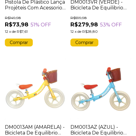
Pistola De Plástico Lança
DM0013VR (VERDE) -
Projéteis Com Acessorios
Bicicleta De Equilibrio
- AMARELA
Infantil Com Cestinha
R$149,98
R$599,98
Bike Balance Sem Pedal
R$73,98
R$279,98
51
% OFF
53
% OFF
12
x
de
R$7,61
12
x
de
R$28,80
DM0013AM (AMARELA) -
DM0013AZ (AZUL) -
Bicicleta De Equilibrio
Bicicleta De Equilibrio