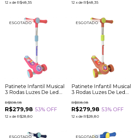
12
x
de
R$48,35
12
x
de
R$48,35
ESGOTADO
ESGOTADO
Patinete Infantil Musical
Patinete Infantil Musical
3 Rodas Luzes De Led
3 Rodas Luzes De Led
Guidão Regulável
Guidão Regulável
R$598,98
R$598,98
Dobrável
Dobrável
R$279,98
R$279,98
53
% OFF
53
% OFF
12
x
de
R$28,80
12
x
de
R$28,80
ESGOTADO
ESGOTADO