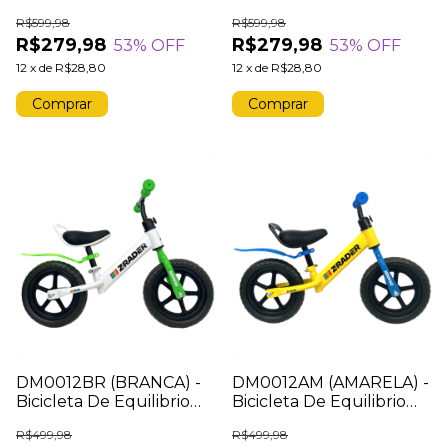
Infantil Com Cestinha
Infantil Com Cestinha
R$599,98
R$599,98
Bike Balance Sem Pedal
Bike Balance Sem Pedal
R$279,98
R$279,98
53
% OFF
53
% OFF
12
x
de
R$28,80
12
x
de
R$28,80
DM0012BR (BRANCA) -
DM0012AM (AMARELA) -
Bicicleta De Equilibrio
Bicicleta De Equilibrio
Infantil Balance Bike
Infantil Balance Bike
R$499,98
R$499,98
Sem Pedal
Sem Pedal