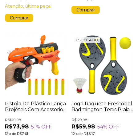
Atenção, última peça!
ESGOTADO
Pistola De Plástico Lança
Jogo Raquete Frescobol
Projéteis Com Acessorios
Badmington Tenis Praia
- LARANJA
Bolinha Peteca Kit
R$149,98
R$129,98
Raquetes Bola
R$73,98
R$59,98
51
% OFF
54
% OFF
Brinquedo Infantil
12
x
de
R$7,61
12
x
de
R$6,17