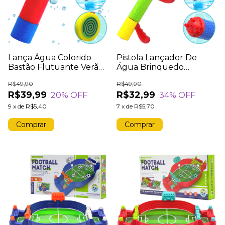
Lança Água Colorido
Pistola Lançador De
Bastão Flutuante Verão
Água Brinquedo
Piscina Praia Super
Flutuante Macarrão
R$49,90
R$49,90
Potente
Praia
R$39,99
R$32,99
20
% OFF
34
% OFF
9
x
de
R$5,40
7
x
de
R$5,70