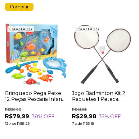
ESGOTADO
ESGOTADO
Brinquedo Pega Peixe
Jogo Badminton Kit 2
12 Peças Pescaria Infantil
Raquetes 1 Peteca
Tubarão Rede
Conjunto Esportivo 3
R$129,90
R$45,98
Peças
R$79,99
R$29,98
38
% OFF
35
% OFF
12
x
de
R$8,23
7
x
de
R$5,18