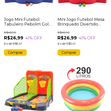
Jogo Mini Futebol
Mini Jogo Futebol Mesa
Tabuleiro Pebolim Gol
Brinquedo Divertido
Interativo
Pinball
R$45,90
R$45,90
R$26,99
R$26,99
41
% OFF
41
% OFF
6
x
de
R$5,41
6
x
de
R$5,41