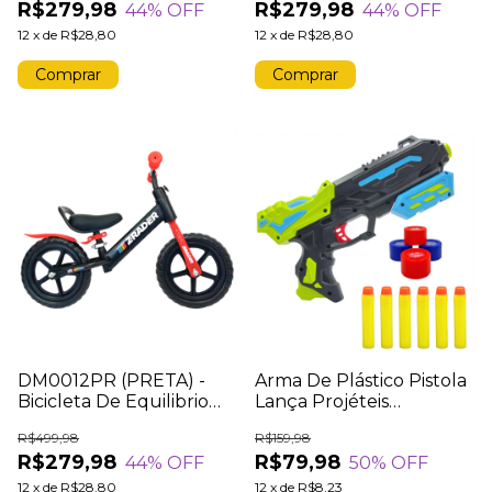
R$279,98
R$279,98
44
% OFF
44
% OFF
12
x
de
R$28,80
12
x
de
R$28,80
DM0012PR (PRETA) -
Arma De Plástico Pistola
Bicicleta De Equilibrio
Lança Projéteis
Infantil Balance Bike
Brinquedo Com
R$499,98
R$159,98
Sem Pedal
Acessórios
R$279,98
R$79,98
44
% OFF
50
% OFF
12
x
de
R$28,80
12
x
de
R$8,23