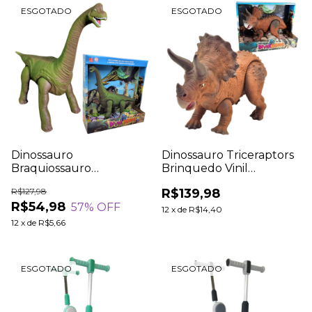
ESGOTADO
ESGOTADO
Dinossauro
Dinossauro Triceraptors
Braquiossauro
Brinquedo Vinil
Brinquedo Vinil
Articulado DiverDinos
R$127,98
R$139,98
Articulado DiverDinos
Coleção Divertoys
R$54,98
57
% OFF
Coleção Divertoys
12
x
de
R$14,40
12
x
de
R$5,66
ESGOTADO
ESGOTADO