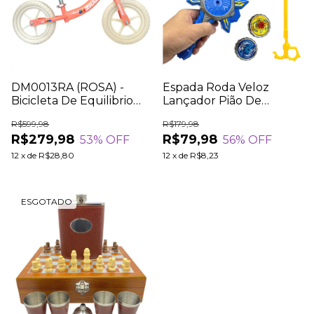
DM0013RA (ROSA) -
Espada Roda Veloz
Bicicleta De Equilibrio
Lançador Pião De
Infantil Com Cestinha
Batalha Combate
R$599,98
R$179,98
Bike Balance Sem Pedal
Brinquedo 3 em 1
R$279,98
R$79,98
53
% OFF
56
% OFF
12
x
de
R$28,80
12
x
de
R$8,23
ESGOTADO