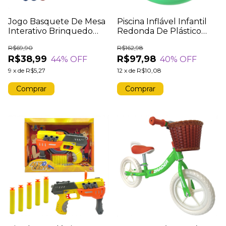
Jogo Basquete De Mesa
Piscina Inflável Infantil
Interativo Brinquedo
Redonda De Plástico
Bola De Arremesso
290 Litros Com Reparos
R$69,90
R$162,98
120cm X 30cm
R$38,99
R$97,98
44
% OFF
40
% OFF
9
x
de
R$5,27
12
x
de
R$10,08