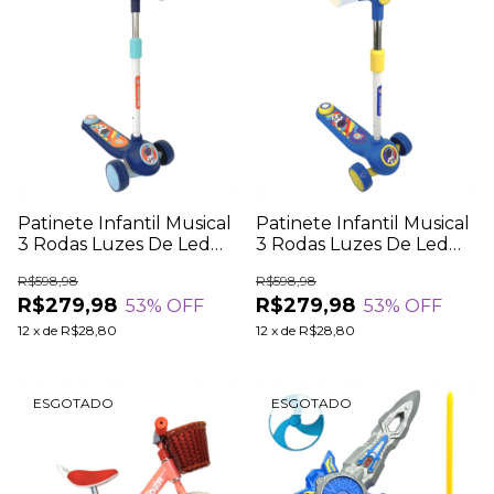
Patinete Infantil Musical
Patinete Infantil Musical
3 Rodas Luzes De Led
3 Rodas Luzes De Led
Guidão Regulável
Guidão Regulável
R$598,98
R$598,98
Dobrável
Dobrável
R$279,98
R$279,98
53
% OFF
53
% OFF
12
x
de
R$28,80
12
x
de
R$28,80
ESGOTADO
ESGOTADO