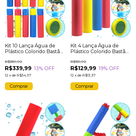
Kit 10 Lança Água de
Kit 4 Lança Água de
Plástico Colorido Bastão
Plástico Colorido Bastão
Flutuante Verão Piscina
Flutuante Verão Piscina
R$389,90
R$159,90
Praia
Praia
R$339,99
R$129,99
13
% OFF
19
% OFF
12
x
de
R$34,97
12
x
de
R$13,37