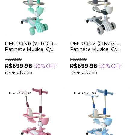
DM0016VR (VERDE) -
DM0016CZ (CINZA) -
Patinete Musical C/
Patinete Musical C/
Assento Apoio 3 em 1
Assento Apoio 3 em 1
R$998,98
R$998,98
R$699,98
R$699,98
30
% OFF
30
% OFF
12
x
de
R$72,00
12
x
de
R$72,00
ESGOTADO
ESGOTADO