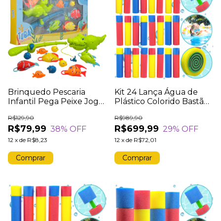
Brinquedo Pescaria
Kit 24 Lança Água de
Infantil Pega Peixe Jogo
Plástico Colorido Bastão
Jacaré 12 Peças
Flutuante Verão Piscina
R$129,90
R$989,90
Praia
R$79,99
R$699,99
38
% OFF
29
% OFF
12
x
de
R$8,23
12
x
de
R$72,01