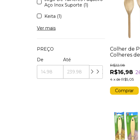
Aço Inox Suporte (1)
Keita (1)
Ver mais
Colher de 
PREÇO
Colheres de
De
Até
Utensílio D
R$22,98
Tamanhos M
R$16,98
2
4
x
de
R$5,05