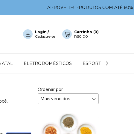
APROVEITE! PRODUTOS COM ATÉ 60% OFF!
Login
/
Carrinho
(
0
)
Cadastre-se
R$0,00
NATAL
ELETRODOMÉSTICOS
ESPORTES E FITENESS
Ordenar por
ocê.