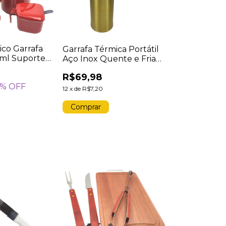
tico Garrafa
Garrafa Térmica Portátil
0ml Suporte
Aço Inox Quente e Fria
reiro 350ml
Garrafinha Vacuum
R$69,98
ermelho
Dourado 450ml
% OFF
12
x
de
R$7,20