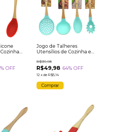
licone
Jogo de Talheres
 Cozinha
Utensílios de Cozinha em
z Cabo Madeira
Silicone Cabo Madeira Kit
R$139,98
Vermelho
4 Peças Colher Concha
R$49,98
5
% OFF
64
% OFF
Escumadeira Pegador
Verde
12
x
de
R$5,14