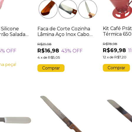
Kit Café Prá
Silicone
Faca de Corte Cozinha
Térmica 65
rão Salada
Lâmina Aço Inox Cabo
Filtro Açuca
e Cozinha
Madeira Facas de
R$78,98
R$29,98
Conjunto V
deira Rosa
Churrasco Utensílio de
R$69,98
R$16,98
11
3
% OFF
43
% OFF
Cozinha 33cm
12
x
de
R$7,20
4
x
de
R$5,05
ma peça!