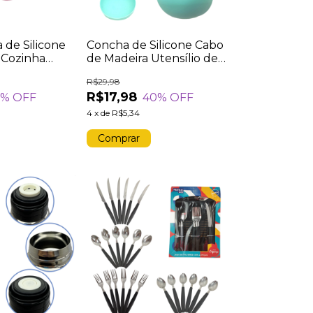
 de Silicone
Concha de Silicone Cabo
 Cozinha
de Madeira Utensílio de
eira
Cozinha Feijão Sopa
R$29,98
ltas
Caldo Ensopado Verde
R$17,98
7
% OFF
40
% OFF
s Fritura
4
x
de
R$5,34