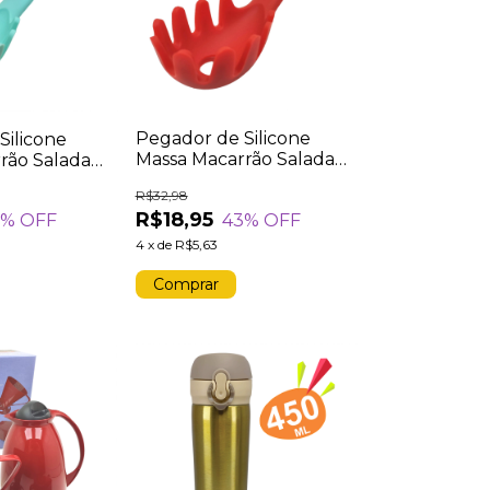
Pegador de Silicone
Silicone
Massa Macarrão Salada
rão Salada
Utensílio de Cozinha
 Cozinha
R$32,98
Cabo de Madeira
eira Verde
R$18,95
43
% OFF
3
% OFF
Vermelho
4
x
de
R$5,63