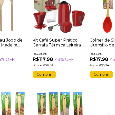
Pau Jogo de
Kit Café Super Prático
Colher de Si
 Madeira
Garrafa Térmica Leiteira
Utensílio de
e Cozinha 3
Açucareiro Pote
Servir Arro
R$228,98
R$32,98
ultiuso
Hergométrico Suporte
Resistente 
R$117,98
R$17,98
6
% OFF
48
% OFF
4
Colher Medida -
VERMELHO
12
x
de
R$12,14
4
x
de
R$5,34