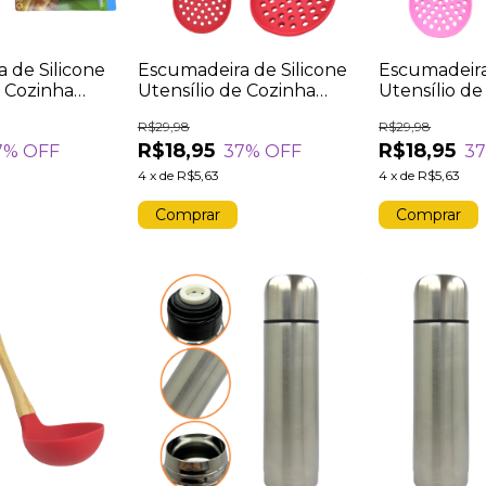
 de Silicone
Escumadeira de Silicone
Escumadeira
e Cozinha
Utensílio de Cozinha
Utensílio de
deira Nobre
Cabo Madeira Resistente
Cabo de Mad
R$29,98
R$29,98
ltas
Altas Temperaturas
Resistente A
R$18,95
R$18,95
7
% OFF
37
% OFF
3
s Fritura
Fritura Vermelho
Temperatura
Rosa
4
x
de
R$5,63
4
x
de
R$5,63