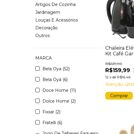
Artigos De Cozinha
Jardinagem
Louças E Acessórios
Decoração
Outros
Chaleira Elé
Kit Café Ga
MARCA
Filtro Coad
R$229,90
Bela Oya (52)
R$159,99
12
x
de
R$16,46
Bela Oyá (6)
Atenção, últi
Doce Home (11)
Dolce Home (2)
Fixxar (2)
Fratelli (6)
Jogo De Talheres Faqueiro