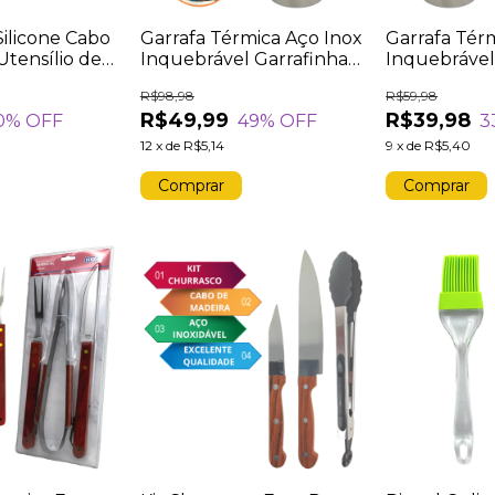
ilicone Cabo
Garrafa Térmica Aço Inox
Garrafa Tér
Utensílio de
Inquebrável Garrafinha
Inquebrável
jão Sopa
Quente e Frio 750ML
Quente e Fr
R$98,98
R$59,98
opado
R$49,99
R$39,98
0
% OFF
49
% OFF
3
12
x
de
R$5,14
9
x
de
R$5,40