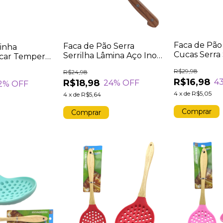
Faca de Pão
Faca de Pão Serra
inha
Cucas Serra 
Serrilha Lâmina Aço Inox
car Temperos
Lâmina Aço 
Cabo Plástico Madeira
bo Plástico
R$29,98
R$24,98
Plástico Br
Cozinha 32,3cm
m Corte
R$16,98
4
R$18,98
32,5cm
24
% OFF
2
% OFF
4
x
de
R$5,05
4
x
de
R$5,64