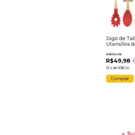
Jogo de Tal
Utensílios 
Silicone Cab
R$139,98
4 Peças Co
R$49,98
Escumadeir
Vermelho
12
x
de
R$5,14