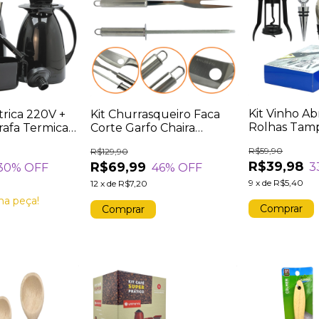
Kit Vinho Ab
trica 220V +
Kit Churrasqueiro Faca
Rolhas Tam
rrafa Termica
Corte Garfo Chaira
Peças
or
Afiador Aço Inox
R$59,90
R$129,90
R$39,98
R$69,99
3
30
% OFF
46
% OFF
9
x
de
R$5,40
12
x
de
R$7,20
ma peça!