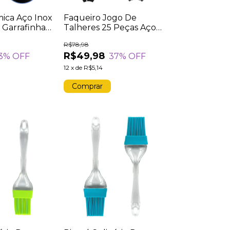
mica Aço Inox
Faqueiro Jogo De
 Garrafinha
Talheres 25 Peças Aço
io 350ML
Inox Porta Talher
R$78,98
Organizador Faca Colher
R$49,98
3
% OFF
37
% OFF
Garfo Colher de Chá
Preto
12
x
de
R$5,14