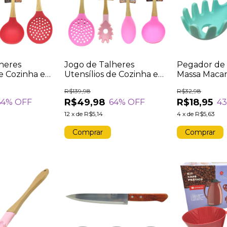
heres
Jogo de Talheres
Pegador de 
de Cozinha em
Utensílios de Cozinha em
Massa Macar
o Madeira Kit
Silicone Cabo Madeira Kit
Utensílio de
R$139,98
R$32,98
lher Concha
4 Peças Colher Concha
Cabo de Mad
R$49,98
R$18,95
64
% OFF
64
% OFF
4
a Pegador
Escumadeira Pegador
Rosa
12
x
de
R$5,14
4
x
de
R$5,63