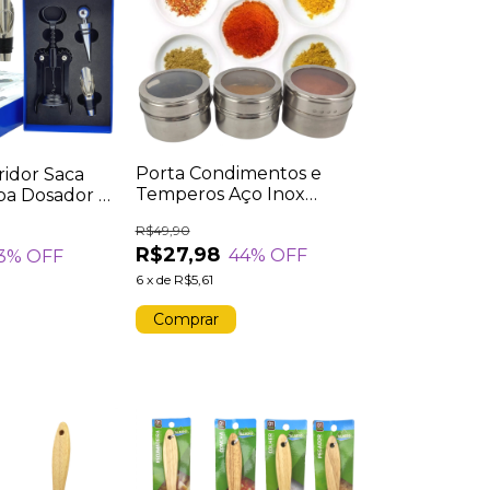
Porta Condimentos e
ridor Saca
Temperos Aço Inox
pa Dosador 3
Magnético Imã 3 Potes
R$49,90
Tampa Acrílica
R$27,98
44
% OFF
3
% OFF
6
x
de
R$5,61