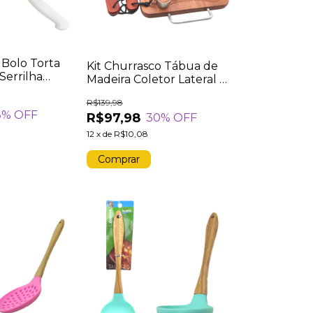
 Bolo Torta
Kit Churrasco Tábua de
Serrilha
Madeira Coletor Lateral +
Inox Cabo
Faca De Corte Garfo
anco Cozinha
R$139,98
Trinchante Pegador Aço
3
% OFF
R$97,98
30
% OFF
Inox Cabo Longo Madeira
12
x
de
R$10,08