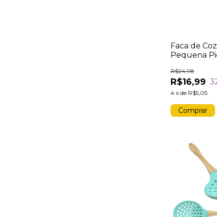
Faca de Coz
Pequena Pi
Aço Inox Ca
R$24,98
Branco 20c
R$16,99
3
Preciso
4
x
de
R$5,05