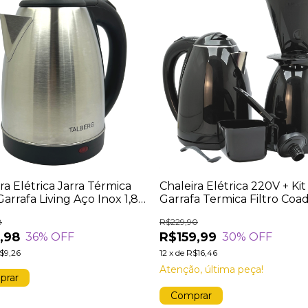
ra Elétrica Jarra Térmica
Chaleira Elétrica 220V + Kit
arrafa Living Aço Inox 1,8
Garrafa Termica Filtro Coa
s 1000w Potência Desliga
8
R$229,90
atico 127V (110V)
,98
R$159,99
36
% OFF
30
% OFF
$9,26
12
x
de
R$16,46
Atenção, última peça!