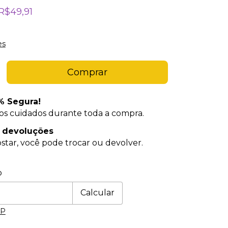
R$49,91
es
% Segura!
os cuidados durante toda a compra.
e devoluções
star, você pode trocar ou devolver.
 CEP:
Alterar CEP
o
Calcular
EP