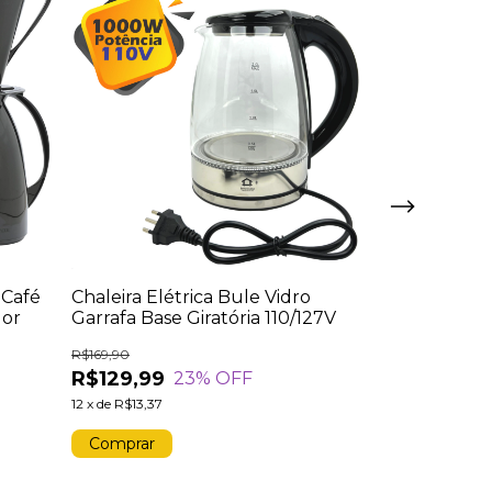
 Café
Chaleira Elétrica Bule Vidro
Chaleira Tér
dor
Garrafa Base Giratória 110/127V
24h Quente J
R$169,90
R$229,90
R$129,99
R$139,99
23
% OFF
3
12
x
de
R$13,37
12
x
de
R$14,40