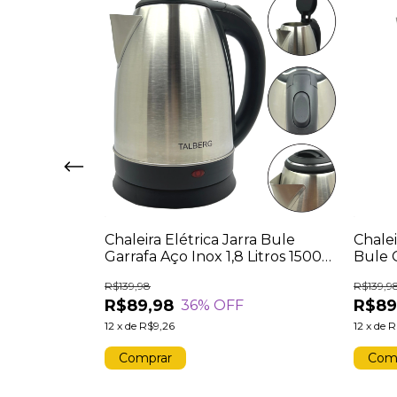
ra Bule Inox
Chaleira Elétrica Jarra Bule
Chalei
500w Potência
Garrafa Aço Inox 1,8 Litros 1500W
Bule G
Branca
Potência 220v Jarro Desliga
Litro
R$139,98
R$139,9
Automático
Autom
R$89,98
R$89
36
% OFF
12
x
de
R$9,26
12
x
de
R