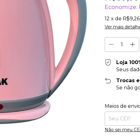
Economize:
12
x de
R$9,26
Ver mais detalh
Loja 100
Seus dad
Trocas 
Se não go
Entregas para o
Meios de envi
Não sei meu C