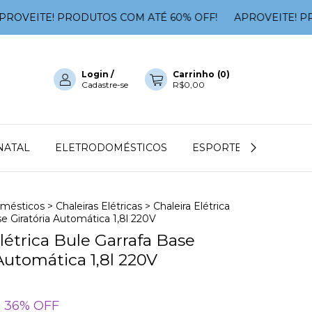
VEITE! PRODUTOS COM ATÉ 60% OFF!
APROVEITE! PROD
Login
/
Carrinho
(
0
)
Cadastre-se
R$0,00
NATAL
ELETRODOMÉSTICOS
ESPORTES E FITENESS
omésticos
>
Chaleiras Elétricas
>
Chaleira Elétrica
e Giratória Automática 1,8l 220V
létrica Bule Garrafa Base
Automática 1,8l 220V
36
% OFF