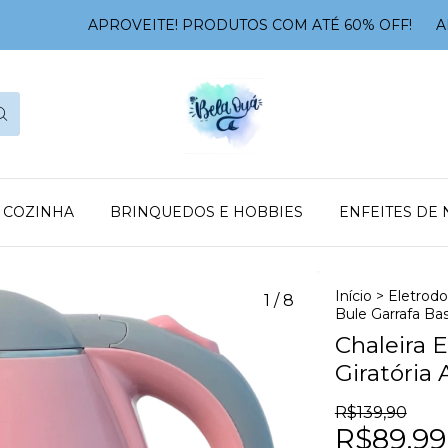
APROVEITE! PRODUTOS COM ATÉ 60% OFF!
APRO
E COZINHA
BRINQUEDOS E HOBBIES
ENFEITES DE 
Início
>
Eletrod
1
/
8
Bule Garrafa Bas
Chaleira E
Giratória 
R$139,90
R$89,99