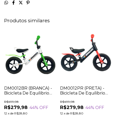
Produtos similares
DM0012BR (BRANCA) -
DM0012PR (PRETA) -
Bicicleta De Equilibrio
Bicicleta De Equilibrio
Infantil Balance Bike
Infantil Balance Bike
R$499,98
R$499,98
Sem Pedal
Sem Pedal
R$279,98
R$279,98
44
% OFF
44
% OFF
12
x
de
R$28,80
12
x
de
R$28,80