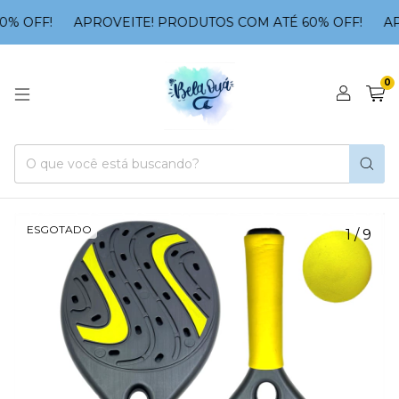
 OFF!
APROVEITE! PRODUTOS COM ATÉ 60% OFF!
APR
0
ESGOTADO
1
/
9