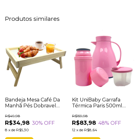
Produtos similares
Bandeja Mesa Café Da
Kit UniBaby Garrafa
Manhã Pés Dobravel
Térmica Paris 500ml
Mesinha Madeira
Garrafa Fano 250ml
R$49,98
R$159,98
40x25cm
Pote Dosador Leite Em
R$34,98
R$83,98
30
% OFF
48
% OFF
Pó 300ml Rosa
8
x
de
R$5,30
12
x
de
R$8,64