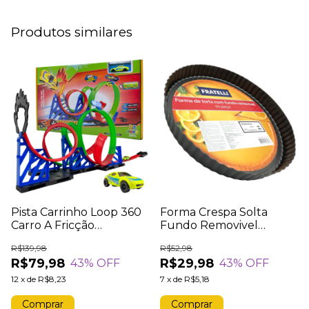
Produtos similares
Pista Carrinho Loop 360
Forma Crespa Solta
Carro A Fricção
Fundo Removivel
Brinquedo Roda Fogo
Redonda Assadeira Aço
R$139,98
R$52,98
Speed Powerful Spin
Carbono Antiaderente
R$79,98
R$29,98
43
% OFF
43
% OFF
Way
26cm
12
x
de
R$8,23
7
x
de
R$5,18