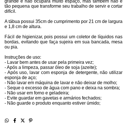
grande e não ocupará muito espaço, mas também não é
tão pequena que transforme seu trabalho de servir e cortar
difícil.
A tábua possui 35cm de cumprimento por 21 cm de largura
e 1,8 cm de altura.
Fácil de higienizar, pois possui um coletor de líquidos nas
bordas, evitando que faça sujeira em sua bancada, mesa
ou pia.
Instruções de uso:
- Lavar bem antes de usar pela primeira vez;
- Após a limpeza, passar óleo de soja (azeite);
- Após uso, lavar com esponja de detergente, não utilizar
esponja de aço;
- Não lavar em máquina de lavar e não deixar de molho;
- Seque o excesso de água com pano e deixa na sombra;
- Não usar em forno e geladeira;
- Evite guardar em gavetas e armários fechados;
- Não guarde o produto enquanto estiver úmido;